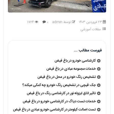
عبادی
درباره
۲۳ فروردین ۱۴۰۳
توسط admin
1724
0
ما
مقالات آموزشی
تماس
باما
فهرست مطالب …
نوبت
دهی
کارشناسی خودرو در باغ فیض
آنلاین
خدمات مجموعه عبادی در باغ فیض
خرید
تشخیص رنگ خودرو در محل در باغ فیض
خودرو
جک قیچی در تشخیص رنگ خودرو چه کمکی میکند؟
سفارشی
تاثیر اتاق ایزوله نور در کارشناسی رنگ در باغ فیض
خدمات تست دیاگ در کارشناسی خودرو در باغ فیض
تست اصالت کیلومتر در کارشناسی خودرو عبادی در باغ فیض