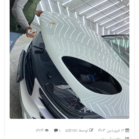
عبادی
درباره
ما
تماس
باما
نوبت
دهی
آنلاین
خرید
خودرو
سفارشی
۱۲ فروردین ۱۴۰۳
توسط admin
1624
1